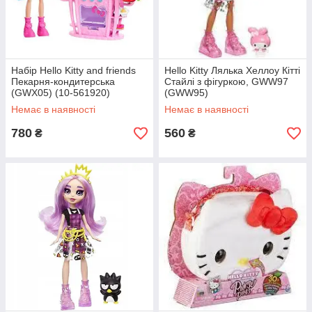
Набір Hello Kitty and friends
Hello Kitty Лялька Хеллоу Кітті
Пекарня-кондитерська
Стайлі з фігуркою, GWW97
(GWX05) (10-561920)
(GWW95)
Немає в наявності
Немає в наявності
780
560
₴
₴