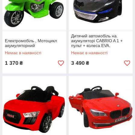
Дитячий автомобіль на
Електромобіль , Мотоцикл
акумуляторі CABRIO A 1 +
акумуляторний
пульт + колеса EVA.
Немає в наявності
Немає в наявності
1 370
3 490
₴
₴