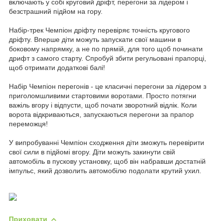
включають у собі круговий дріфт, перегони за лідером і
безстрашний підйом на гору.
Набір-трек Чемпіон дріфту перевіряє точність кругового
дріфту. Вперше діти можуть запускати свої машини в
боковому напрямку, а не по прямій, для того щоб починати
дрифт з самого старту. Спробуй збити регульовані прапорці,
щоб отримати додаткові балі!
Набір Чемпіон перегонів - це класичні перегони за лідером з
приголомшливими стартовими воротами. Просто потягни
важіль вгору і відпусти, щоб почати зворотний відлік. Коли
ворота відкриваються, запускаються перегони за прапор
переможця!
У випробуванні Чемпіон сходження діти зможуть перевірити
свої сили в підйомі вгору. Діти можуть закинути свій
автомобіль в пускову установку, щоб він набравши достатній
імпульс, який дозволить автомобілю подолати крутий ухил.
Приховати