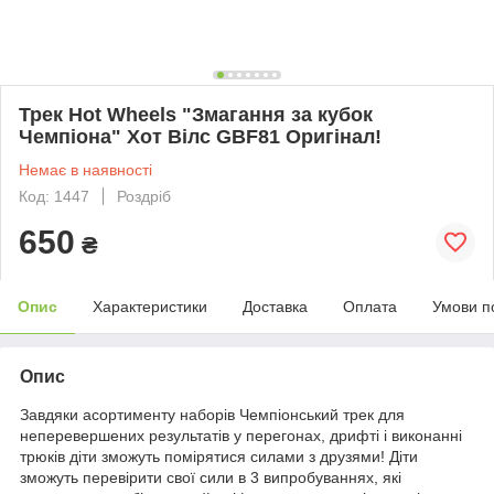
Трек Hot Wheels "Змагання за кубок
Чемпіона" Хот Вілс GBF81 Оригінал!
Немає в наявності
Код: 1447
Роздріб
650
₴
Опис
Характеристики
Доставка
Оплата
Умови п
Опис
Завдяки асортименту наборів Чемпіонський трек для
неперевершених результатів у перегонах, дрифті і виконанні
трюків діти зможуть помірятися силами з друзями! Діти
зможуть перевірити свої сили в 3 випробуваннях, які