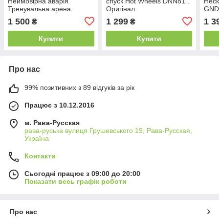
Неймовірна аварія
спуск Hot Wheels DNN81 .
Неск
Тренувальна арена
Оригінал
GND9
HNB96
1 500
1 299
1 3
₴
₴
Купити
Купити
Про нас
99% позитивних з 89 відгуків за рік
Працює з 10.12.2016
м. Рава-Русская
рава-руська вулиця Грушевського 19, Рава-Русская,
Україна
Контакти
Сьогодні працює з 09:00 до 20:00
Показати весь графік роботи
Про нас