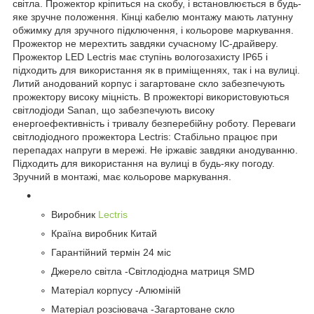
світла. Прожектор кріпиться на скобу, і встановлюється в будь-
яке зручне положення. Кінці кабелю монтажу мають латунну
обжимку для зручного підключення, і кольорове маркування.
Прожектор не мерехтить завдяки сучасному IC-драйверу.
Прожектор LED Lectris має ступінь вологозахисту IP65 і
підходить для використання як в приміщеннях, так і на вулиці.
Литий анодований корпус і загартоване скло забезпечують
прожектору високу міцність. В прожекторі використовуються
світлодіоди Sanan, що забезпечують високу
енергоефективність і тривалу безперебійну роботу. Переваги
світлодіодного прожектора Lectris: Стабільно працює при
перепадах напруги в мережі. Не іржавіє завдяки анодуванню.
Підходить для використання на вулиці в будь-яку погоду.
Зручний в монтажі, має кольорове маркування.
Виробник
Lectris
Країна виробник Китай
Гарантійний термін 24 міс
Джерело світла -Світлодіодна матриця SMD
Матеріал корпусу -Алюміній
Матеріал розсіювача -Загартоване скло