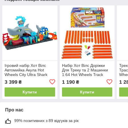
Ігровий набір Хот Вілс
Набір Хот Вілс Доріжки
Трек
Автомийка Акула Hot
Для Треку та 2 Машинки
Трас
Wheels City Ultra Shark
1:64 Hot Wheels Track
Whee
Car Wash Track Set HTN82
Creator Mattel JDW42
Star
3 399
1 190
1 2
₴
₴
Купити
Купити
Про нас
99% позитивних з 89 відгуків за рік