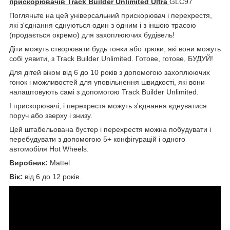
прискорювачів Track Builder Unlimited Ultra
GLC97
Погляньте на цей універсальний прискорювач і перехрестя,
які з'єднання єднуються один з одним і з іншою трасою
(продається окремо) для захоплюючих будівель!
Діти можуть створювати будь гонки або трюки, які вони можуть
собі уявити, з Track Builder Unlimited. Готове, готове, БУДУЙ!
Для дітей віком від 6 до 10 років з допомогою захоплюючих
гонок і можливостей для уповільнення швидкості, які вони
налаштовують самі з допомогою Track Builder Unlimited.
І прискорювачі, і перехрестя можуть з'єднання єднуватися
поруч або зверху і знизу.
Цей штабельована бустер і перехрестя можна побудувати і
перебудувати з допомогою 5+ конфігурацій і одного
автомобіля Hot Wheels.
Виробник:
Mattel
Вік:
від 6 до 12 років.