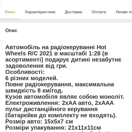
Опис
Характеристики
Доставка
Оплата
Умови п
Опис
Автомобіль на радіокеруванні Hot
Wheels R/C 2021 в масштабі 1:28 (в
асортименті) подарує дитині незабутнє
задоволення від гри.
Особливості:
6 різних моделей.
Повне радіокерування, максимальна
швидкість 8 км/год.
Кузов автомобіля являє собою моноліт.
Електроживлення: 2xAA авто, 2xAAA
пульт дистанційного керування
(батарейки до комплекту не входять).
Розмір авто: 15x5x7 см
Розміри упакування: 21x11x11см