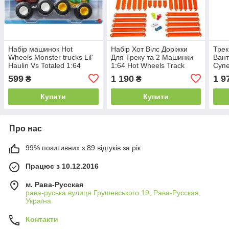
Набір машинок Hot
Набір Хот Вілс Доріжки
Трек
Wheels Monster trucks Lil'
Для Треку та 2 Машинки
Вант
Haulin Vs Totaled 1:64
1:64 Hot Wheels Track
Супе
(FYJ64/JLV75)
Creator Mattel JDW42
Ориг
599
1 190
1 9
₴
₴
Купити
Купити
Про нас
99% позитивних з 89 відгуків за рік
Працює з 10.12.2016
м. Рава-Русская
рава-руська вулиця Грушевського 19, Рава-Русская,
Україна
Контакти