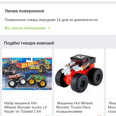
Умови повернення
Повернення товару впродовж 14 днів за домовленістю
Всі умови повернення
Подібні товари компанії
Набір машинок Hot
.Машинка Hot Wheels
.Маш
Wheels Monster trucks Lil'
Monster Trucks Рючі
Mons
Haulin Vs Totaled 1:64
позашляховики
поз
(FYJ64/JLV75)
(HDX60/HDX61) Оригінал
(HDX