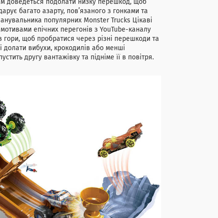
кам доведеться подолати низку перешкод, щоб
арує багато азарту, пов’язаного з гонками та
анувальника популярних Monster Trucks Цікаві
а мотивами епічних перегонів з YouTube-каналу
 з гори, щоб пробратися через різні перешкоди та
ні долати вибухи, крокодилів або менші
стить другу вантажівку та підніме її в повітря.