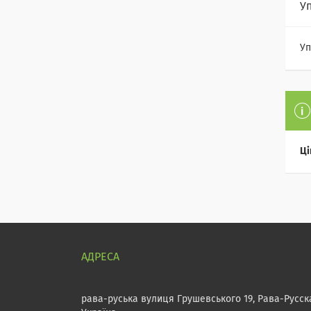
У
Уп
Ці
рава-руська вулиця Грушевського 19, Рава-Русск