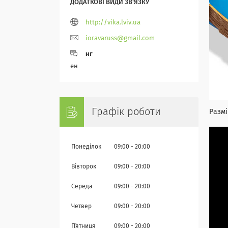
http://vika.lviv.ua
ioravaruss@gmail.com
нг
ен
Графік роботи
Размі
Понеділок
09:00
20:00
Вівторок
09:00
20:00
Середа
09:00
20:00
Четвер
09:00
20:00
Пʼятниця
09:00
20:00