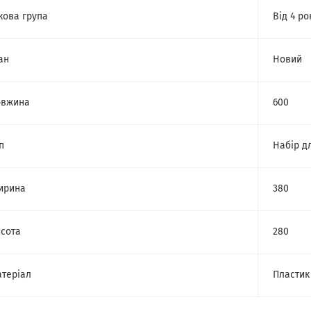
кова група
Від 4 ро
ан
Новий
овжина
600
п
Набір д
ирина
380
сота
280
теріал
Пластик