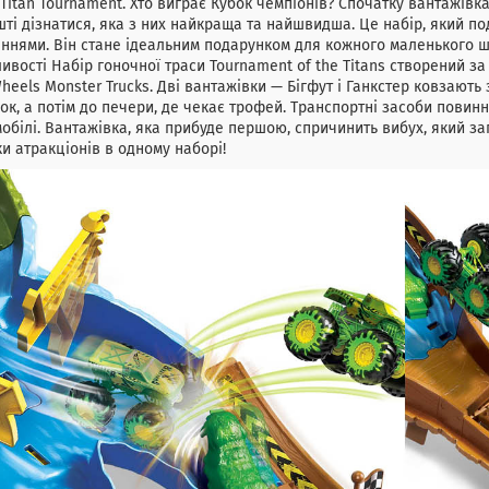
 Titan Tournament. Хто виграє Кубок чемпіонів? Спочатку вантажів
ті дізнатися, яка з них найкраща та найшвидша. Це набір, який под
ннями. Він стане ідеальним подарунком для кожного маленького ш
ивості Набір гоночної траси Tournament of the Titans створений з
heels Monster Trucks. Дві вантажівки — Бігфут і Ганкстер ковзають
ок, а потім до печери, де чекає трофей. Транспортні засоби повин
обілі. Вантажівка, яка прибуде першою, спричинить вибух, який запу
ки атракціонів в одному наборі!