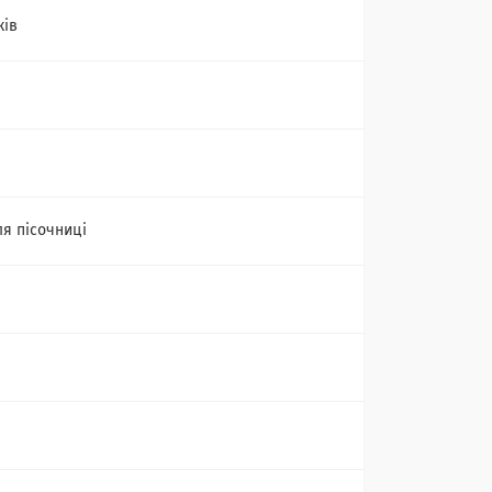
ків
ля пісочниці