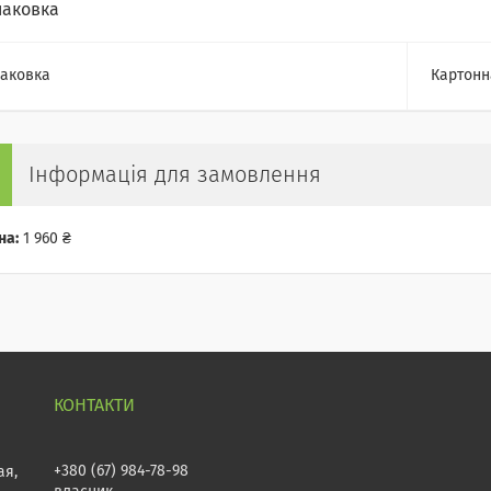
паковка
аковка
Картонн
Інформація для замовлення
на:
1 960 ₴
+380 (67) 984-78-98
ая,