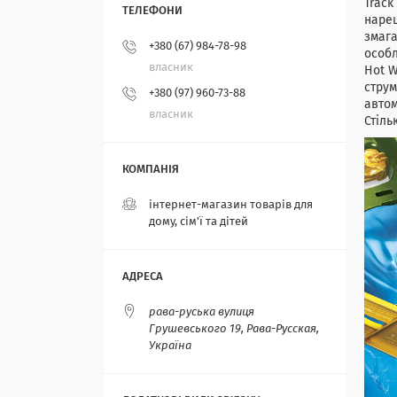
Track
нареш
змага
+380 (67) 984-78-98
особл
власник
Hot W
струм
+380 (97) 960-73-88
автом
власник
Стіль
інтернет-магазин товарів для
дому, сім'ї та дітей
рава-руська вулиця
Грушевського 19, Рава-Русская,
Україна