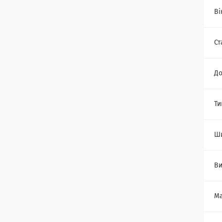
Ві
Ст
Д
Ти
Ш
Ви
Ма