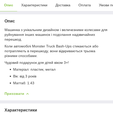
Опис
Характеристики
Доставка
Оплата
Умови п
Опис
Машинка з унікальним дизайном і величезними колесами для
руйнування інших машинок і подолання надзвичайних
перешкод.
Коли автомобілі Monster Truck Bash-Ups стикаються або
потрапляють в перешкоду, вони відкриваються трьома
різними способами.
Чудовий подарунок для дітей віком 3+!
Матеріал: пластик, метал
Вік: від 3 років
Маттаб: 1:43
Приховати
Характеристики