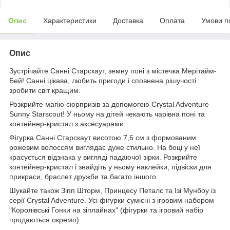
Опис
Характеристики
Доставка
Оплата
Умови п
Опис
Зустрічайте Санні Старскаут, земну поні з містечка Мерітайм-
Бей! Санні цікава, любить пригоди і сповнена рішучості
зробити світ кращим.
Розкрийте магію сюрпризів за допомогою Crystal Adventure
Sunny Starscout! У ньому на дітей чекають чарівна поні та
контейнер-кристал з аксесуарами.
Фігурка Санні Старскаут висотою 7,6 см з формованим
рожевим волоссям виглядає дуже стильно. На боці у неї
красується відзнака у вигляді падаючої зірки. Розкрийте
контейнер-кристал і знайдіть у ньому наклейки, підвіски для
прикраси, браслет дружби та багато іншого.
Шукайте також Зіпп Шторм, Принцесу Петалс та Ізі Мунбоу із
серії Crystal Adventure. Усі фігурки сумісні з ігровим набором
"Королівські Гонки на зіплайнах" (фігурки та ігровий набір
продаються окремо)