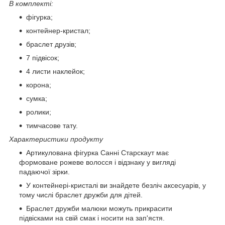
В комплекті:
фігурка;
контейнер-кристал;
браслет друзів;
7 підвісок;
4 листи наклейок;
корона;
сумка;
ролики;
тимчасове тату.
Характеристики продукту
Артикулована фігурка Санні Старскаут має
формоване рожеве волосся і відзнаку у вигляді
падаючої зірки.
У контейнері-кристалі ви знайдете безліч аксесуарів, у
тому числі браслет дружби для дітей.
Браслет дружби малюки можуть прикрасити
підвісками на свій смак і носити на зап'ястя.