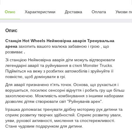
Опис
Характеристики
Доставка
Оплата
Умови п
Опис
Станція Hot Wheels Неймовірна аварія Тренувальна
арена
захопить вашого малюка забавною і грою , що
розвиває
.
Зі станцією Неймовірна аварія діти можуть відтворювати
легендарні аварії та руйнування в стилі Monster Trucks.
Підйміться на вежу з розбитих автомобілів і зруйнуйте її
повністю, щоб домінувати в грі.
Для аварії призначено п'ять точок. Основа, що рухається і
ворушиться, посилює сенсорні відчуття і робить гру ще більш
захоплюючою. Можливість комбінування з іншими наборами
дозволяє дітям створювати світ "Руйнувачів арен".
Іграшка допомагає тренувати дрібну моторику рук дитини та
сприяє розвитку творчих здібностей. Сприяє розвитку уваги,
уяви, рухової активності, мислення та спостережливості.
Стане чудовим подарунком для дитини.