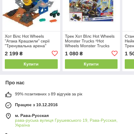
Хот Вілс Hot Wheels
Трек Хот ВІлс Hot Wheels
Стан
"Атака Крашзили" серії
Monster Trucks ⁸Hot
Нейм
"Тренувальна арена"
Wheels Monster Trucks
Трен
(HPN71) HPR47
Arena Smashers Race Ace
HNB
2 199
1 080
1 5
₴
₴
HNB89
Купити
Купити
Про нас
99% позитивних з 89 відгуків за рік
Працює з 10.12.2016
м. Рава-Русская
рава-руська вулиця Грушевського 19, Рава-Русская,
Україна