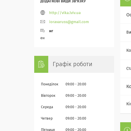
http://vika.lviv.ua
О
ioravaruss@gmail.com
нг
Ви
ен
Ко
Графік роботи
Ст
Понеділок
09:00
20:00
К
Вівторок
09:00
20:00
Кі
Середа
09:00
20:00
Четвер
09:00
20:00
Пʼятниця
09:00
20:00