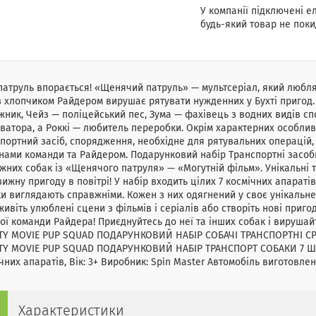
У компанії підключені е
будь-який товар не поки
атруль впорається! «Щенячий патруль» — мультсеріал, який люблят
з хлопчиком Райдером вирушає рятувати нужденних у Бухті пригод.
ник, Чейз — поліцейський пес, Зума — фахівець з водних видів спо
ватора, а Роккі — любитель переробки. Окрім характерних особлив
портний засіб, спорядження, необхідне для рятувальних операцій, 
нами команди та Райдером. Подарунковий набір Транспортні засоби
жних собак із «Щенячого патруля» — «Могутній фільм». Унікальні 
ижну пригоду в повітрі! У набір входить цілих 7 космічних апараті
и виглядають справжніми. Кожен з них одягнений у своє унікальне
ивіть улюблені сцени з фільмів і серіалів або створіть нові приго
ої команди Райдера! Приєднуйтесь до неї та інших собак і вирушайт
TY MOVIE PUP SQUAD ПОДАРУНКОВИЙ НАБІР СОБАЧІ ТРАНСПОРТНІ СРЕ
TY MOVIE PUP SQUAD ПОДАРУНКОВИЙ НАБІР ТРАНСПОРТ СОБАКИ 7 ШТ. 
чних апаратів, Вік: 3+ Виробник: Spin Master Автомобіль виготовлен
Характеристики