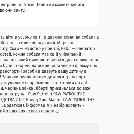
лектронні платежі. Тепер ви можете купити
даючи сайту.
ь діти в усьому світі. Відважна команда собак на
 Кожен із семи собак різний. Маршалл —
рту, Скай — майстер у повітрі, Рабл — оператор
остей, кожна собака має свій унікальний
і значок, який використовується для спілкування
 були створені на основі останнього фільму про
транспортні засоби відвезуть вашу дитину в
в! Завдяки реалістичним деталям транспорт і
 рятувальне спорядження та готовий до дії!
ди. Чарівна жінка Ліберті приєдналася до вже
е в патруль - Paw Patrol ;) PAW PATROL THE
ДСТВА 7 ШТ Бренд Spin Master PAW PATROL THE
Додаткова інформація У набір входить 7
ий з високоякісного пластику.