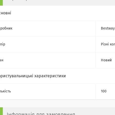
сновні
робник
Bestway
лір
Різні ко
ан
Новий
ористувальницькі характеристики
лькість
100
Інформація для замовлення