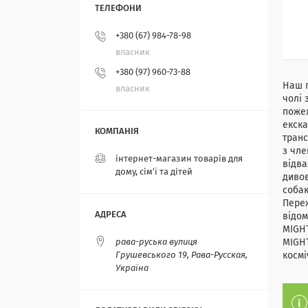
+380 (67) 984-78-98
власник
+380 (97) 960-73-88
Наш п
власник
чолі 
пожеж
екска
транс
з чле
інтернет-магазин товарів для
відва
дому, сім'ї та дітей
дивов
собак
Переж
відом
MIGH
рава-руська вулиця
MIGH
Грушевського 19, Рава-Русская,
космі
Україна