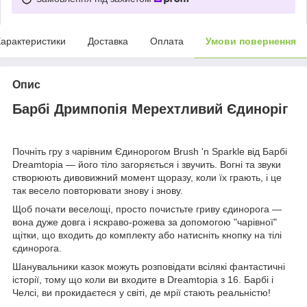
арактеристики
Доставка
Оплата
Умови повернення
Опис
Барбі Дримпопія Мерехтливий Єдиноріг
Почніть гру з чарівним Єдинорогом Brush 'n Sparkle від Барбі
Dreamtopia — його тіло загоряється і звучить. Вогні та звуки
створюють дивовижний момент щоразу, коли їх грають, і це
так весело повторювати знову і знову.
Щоб почати веселощі, просто почистьте гриву єдинорога —
вона дуже довга і яскраво-рожева за допомогою "чарівної"
щітки, що входить до комплекту або натисніть кнопку на тілі
єдинорога.
Шанувальники казок можуть розповідати всілякі фантастичні
історії, тому що коли ви входите в Dreamtopia з 16. Барбі і
Челсі, ви прокидаєтеся у світі, де мрії стають реальністю!