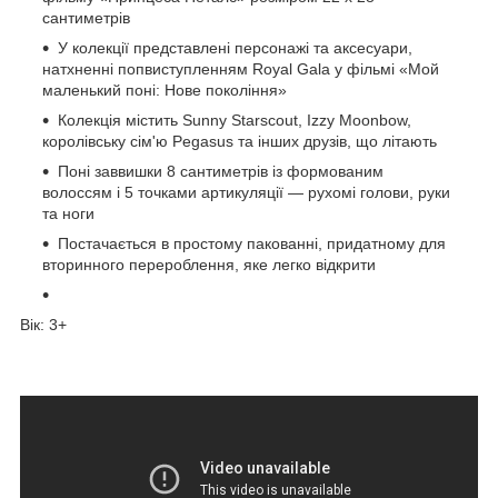
сантиметрів
У колекції представлені персонажі та аксесуари,
натхненні попвиступленням Royal Gala у фільмі «Мой
маленький поні: Нове покоління»
Колекція містить Sunny Starscout, Izzy Moonbow,
королівську сім'ю Pegasus та інших друзів, що літають
Поні заввишки 8 сантиметрів із формованим
волоссям і 5 точками артикуляції — рухомі голови, руки
та ноги
Постачається в простому пакованні, придатному для
вторинного перероблення, яке легко відкрити
Вік: 3+