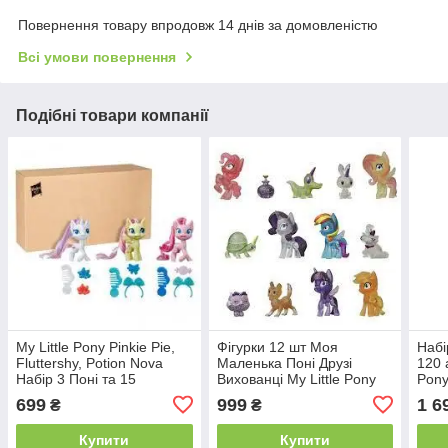
Повернення товару впродовж 14 днів за домовленістю
Всі умови повернення
Подібні товари компанії
My Little Pony Pinkie Pie,
Фігурки 12 шт Моя
Набі
Fluttershy, Potion Nova
Маленька Поні Друзі
120 
Набір 3 Поні та 15
Вихованці My Little Pony
Pony
аксесуарів E9641
Pet Friends Hasbro E9739
F42
699
999
1 6
₴
₴
Купити
Купити