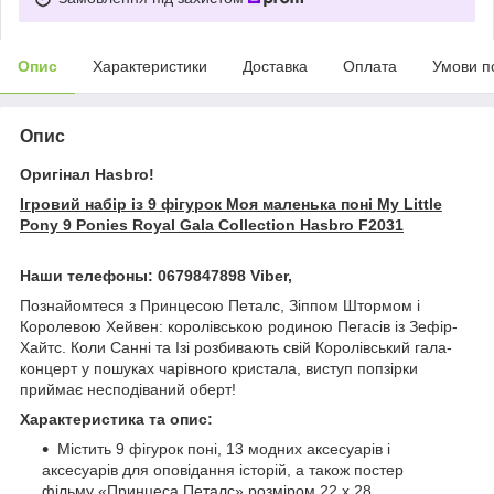
Опис
Характеристики
Доставка
Оплата
Умови п
Опис
Оригінал Hasbro!
Ігровий набір із 9 фігурок Моя маленька поні My Little
Pony 9 Ponies Royal Gala Collection Hasbro F2031
Наши телефоны: 0679847898 Viber,
Познайомтеся з Принцесою Петалс, Зіппом Штормом і
Королевою Хейвен: королівською родиною Пегасів із Зефір-
Хайтс. Коли Санні та Ізі розбивають свій Королівський гала-
концерт у пошуках чарівного кристала, виступ попзірки
приймає несподіваний оберт!
Характеристика та опис:
Містить 9 фігурок поні, 13 модних аксесуарів і
аксесуарів для оповідання історій, а також постер
фільму «Принцеса Петалс» розміром 22 x 28