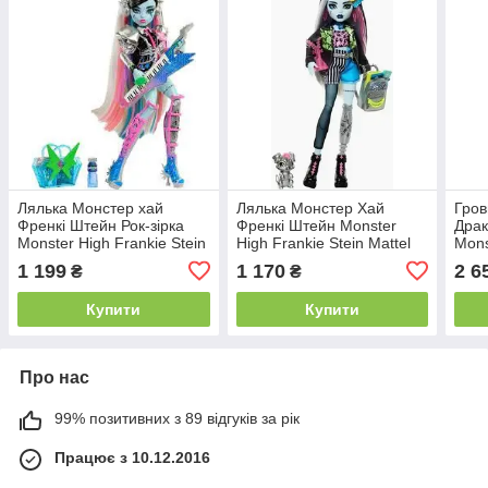
Лялька Монстер хай
Лялька Монстер Хай
Гров
Френкі Штейн Рок-зірка
Френкі Штейн Monster
Драк
Monster High Frankie Stein
High Frankie Stein Mattel
Mons
Rockstar HNF84 Оригінал!
JHK31
Fang
1 199
1 170
2 6
₴
₴
Truc
Купити
Купити
Про нас
99% позитивних з 89 відгуків за рік
Працює з 10.12.2016