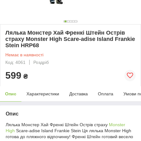
Лялька Монстер Хай Френкі Штейн Острів
страху Monster High Scare-adise Island Frankie
Stein HRP68
Немає в наявності
Код: 4061
Роздріб
599
₴
Опис
Характеристики
Доставка
Оплата
Умови п
Опис
Лялька Монстер Хай Френкі Штейн Острів страху
Monster
High
Scare-adise Island Frankie Stein Ця лялька Monster High
готова до пляжного відпочинку! Френкі Штейн готовий весело