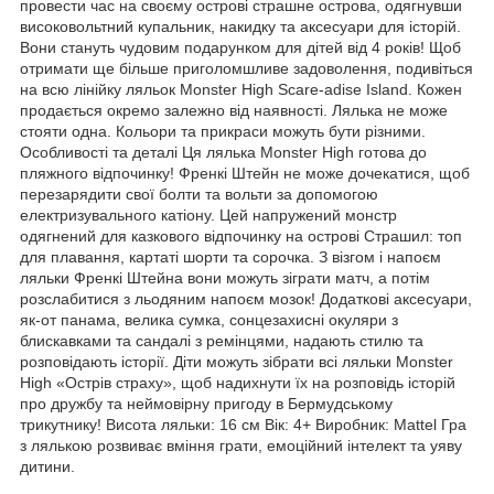
провести час на своєму острові страшне острова, одягнувши
високовольтний купальник, накидку та аксесуари для історій.
Вони стануть чудовим подарунком для дітей від 4 років! Щоб
отримати ще більше приголомшливе задоволення, подивіться
на всю лінійку ляльок Monster High Scare-adise Island. Кожен
продається окремо залежно від наявності. Лялька не може
стояти одна. Кольори та прикраси можуть бути різними.
Особливості та деталі Ця лялька Monster High готова до
пляжного відпочинку! Френкі Штейн не може дочекатися, щоб
перезарядити свої болти та вольти за допомогою
електризувального катіону. Цей напружений монстр
одягнений для казкового відпочинку на острові Страшил: топ
для плавання, картаті шорти та сорочка. З візгом і напоєм
ляльки Френкі Штейна вони можуть зіграти матч, а потім
розслабитися з льодяним напоєм мозок! Додаткові аксесуари,
як-от панама, велика сумка, сонцезахисні окуляри з
блискавками та сандалі з ремінцями, надають стилю та
розповідають історії. Діти можуть зібрати всі ляльки Monster
High «Острів страху», щоб надихнути їх на розповідь історій
про дружбу та неймовірну пригоду в Бермудському
трикутнику! Висота ляльки: 16 см Вік: 4+ Виробник: Mattel Гра
з лялькою розвиває вміння грати, емоційний інтелект та уяву
дитини.