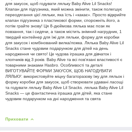
для закусок, щоб годувати ляльку Baby Alive Lil Snacks!
Клапан для підгузника, який можна змінити, також полегшує
переодягання цієї ляльки, яка їсть і «какає». Просто відкрийте
клапан підгузника з пластикової форми, спорожніть його, а
потім грайте знову! Ця 8-дюймова лялька має пози як
повзання, так і сидячи, а також містить знімний нагрудник, 1
твердий контейнер для їжі для ляльки, форму для коробки
для закусок і комбінований вилка/ложка. Лялька Baby Alive Lil
Snacks стане чудовим подарунком для дітей на день
народження чи свято! Це чудова іграшка для дівчаток і
хлопчиків від 3 років. Baby Alive та всі пов’язані властивості є
товарними знаками Hasbro. Особливості та деталі
ВИГОТУВАЙТЕ ФОРМИ ЗАКУСОК, ЩОБ НАГОДУВАТИ
ЛЯЛЬКУ: використовуйте міцну багаторазову їжу для ляльок і
форму коробки для закусок, щоб створювати удавані ласощі
та годувати ляльку Baby Alive Lil Snacks. лялька Baby Alive Lil
Snacks — це фантастична іграшка для дітей, яка стане
чудовим подарунком на дні народження та свята
Приховати