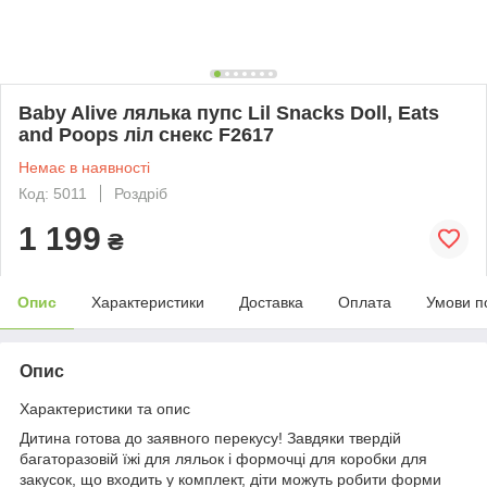
Baby Alive лялька пупс Lil Snacks Doll, Eats
and Poops ліл снекс F2617
Немає в наявності
Код: 5011
Роздріб
1 199
₴
Опис
Характеристики
Доставка
Оплата
Умови п
Опис
Характеристики та опис
Дитина готова до заявного перекусу! Завдяки твердій
багаторазовій їжі для ляльок і формочці для коробки для
закусок, що входить у комплект, діти можуть робити форми