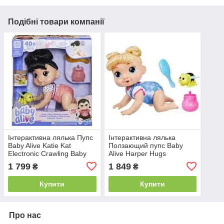
Подібні товари компанії
Інтерактивна лялька Пупс
Інтерактивна лялька
Baby Alive Katie Kat
Ползающий пупс Baby
Electronic Crawling Baby
Alive Harper Hugs
Doll F9710
Electronic Crawling Baby
1 799
1 849
₴
₴
Doll F9709
Купити
Купити
Про нас