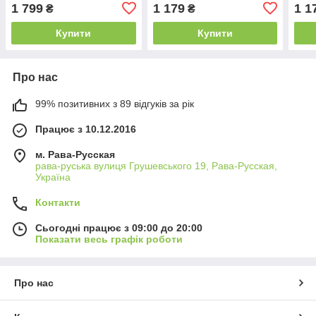
Doll F9710
Оригінал E6943
E69
1 799
1 179
1 1
₴
₴
Купити
Купити
Про нас
99% позитивних з 89 відгуків за рік
Працює з 10.12.2016
м. Рава-Русская
рава-руська вулиця Грушевського 19, Рава-Русская,
Україна
Контакти
Сьогодні працює з 09:00 до 20:00
Показати весь графік роботи
Про нас