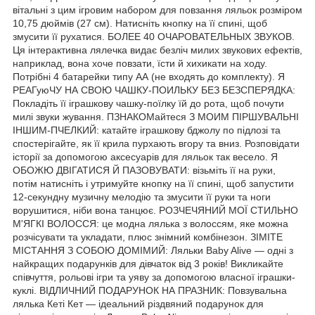
вітальні з цим ігровим набором для повзання ляльок розміром
10,75 дюймів (27 см). Натисніть кнопку на її спині, щоб
змусити її рухатися. БОЛЕЕ 40 ОЧАРОВАТЕЛЬНЫХ ЗВУКОВ.
Ця інтерактивна лялечка видає безліч милих звукових ефектів,
наприклад, вона хоче повзати, їсти й хихикати на ходу.
Потрібні 4 батарейки типу АА (не входять до комплекту). Я
РЕАГуюЧУ НА СВОЮ ЧАШКУ-ПОИЛЬКУ БЕЗ БЕЗСПЕРЯДКА:
Покладіть її іграшкову чашку-поїлку їй до рота, щоб почути
милі звуки жування. ПЗНАКОМайтеся З МОИМ ПІРШУВАЛЬНІ
ІНШИМ-ПЧЕЛКИЙ: катайте іграшкову бджолу по підлозі та
спостерігайте, як її крила пурхають вгору та вниз. Розповідати
історії за допомогою аксесуарів для ляльок так весело. Я
ОБОЖЮ ДВІГАТИСЯ Й ПАЗОВУВАТИ: візьміть її на руки,
потім натисніть і утримуйте кнопку на її спині, щоб запустити
12-секундну музичну мелодію та змусити її руки та ноги
ворушитися, ніби вона танцює. РОЗЧЕЧЯНИЙ МОЇ СТИЛЬНО
М'ЯГКІ ВОЛОССЯ: це модна лялька з волоссям, яке можна
розчісувати та укладати, плюс знімний комбінезон. ЗІМІТЕ
МІСТАННЯ З СОБОЮ ДОМІМИЙ: Ляльки Baby Alive — одні з
найкращих подарунків для дівчаток від 3 років! Викликайте
співчуття, рольові ігри та уяву за допомогою власної іграшки-
куклі. ВІДЛИЧНИЙ ПОДАРУНОК НА ПРАЗНИК: Повзувальна
лялька Кеті Кет — ідеальний різдвяний подарунок для