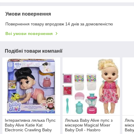
Умови повернення
Повернення товару впродовж 14 днів за домовленістю
Всі умови повернення
Подібні товари компанії
Інтерактивна лялька Пупс
Лялька Baby Alive пупс з
Ляль
Baby Alive Katie Kat
міксером Magical Mixer
мікс
Electronic Crawling Baby
Baby Doll - Hasbro
Baby