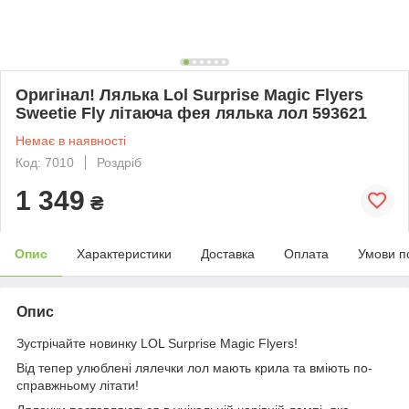
Оригінал! Лялька Lol Surprise Magic Flyers
Sweetie Fly літаюча фея лялька лол 593621
Немає в наявності
Код: 7010
Роздріб
1 349
₴
Опис
Характеристики
Доставка
Оплата
Умови п
Опис
Зустрічайте новинку LOL Surprise Magic Flyers!
Від тепер улюблені лялечки лол мають крила та вміють по-
справжньому літати!