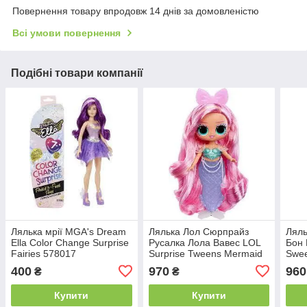
Повернення товару впродовж 14 днів за домовленістю
Всі умови повернення
Подібні товари компанії
Лялька мрії MGA's Dream
Лялька Лол Сюрпрайз
Лял
Ella Color Change Surprise
Русалка Лола Вавес LOL
Бон 
Fairies 578017
Surprise Tweens Mermaid
Swee
Lola Waves Fashion Doll
Spri
400
970
960
₴
₴
510444
MGA
Купити
Купити