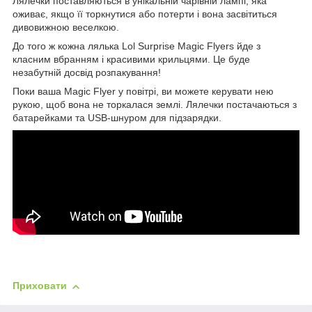
Лялечки поставляються в унікальній чарівній лампі, яка
оживає, якщо її торкнутися або потерти і вона засвітиться
дивовижною веселкою.
До того ж кожна лялька Lol Surprise Magic Flyers йде з
класним вбранням і красивими крильцями. Це буде
незабутній досвід розпакування!
Поки ваша Magic Flyer у повітрі, ви можете керувати нею
рукою, щоб вона не торкалася землі. Лялечки постачаються з
батарейками та USB-шнуром для підзарядки.
Приховати