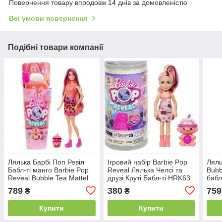
Повернення товару впродовж 14 днів за домовленістю
Всі умови повернення
Подібні товари компанії
Лялька Барбі Поп Ревіл
Ігровий набір Barbie Pop
Ляль
Бабл-ті манго Barbie Pop
Reveal Лялька Челсі та
Bubb
Reveal Bubble Tea Mattel
друзі Круті Бабл-ті HRK63
бабл
HTJ22
HTJ
789
380
759
₴
₴
Купити
Купити