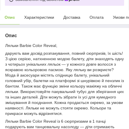
Опис
Характеристики
Доставка
Оплата
Умови п
Опис
Ляльки Barbie Color Reveal,
дарують вам досвід розпакування, повний сюрпризів, їх шість!
З цією серією, натхненною модою балету, діти знаходять одну
з чотирьох унікальних ляльок — у кожного довге волосся з
яскравою кольоровою пасмою. Яку ляльку ви розкриєте?
Мода й аксесуари містять спідницю балету, унікальний
головний убір, балетки на платформі зі шнурівкою й пензлик із
бантом. Також має функцію зміни кольору макіяжу на обличчі
ляльки. Використовуйте пакувальний тубус для зберігання цих
та інших деталей. Діти можуть зібрати їх усі для кумедного
змішування й поєднання. Кожна продається окремо, за умови
наявності. Ляльки не можуть стояти окремо. Кольори та
прикраси можуть відрізнятися.
Ляльки Barbie Color Reveal із 6 сюрпризами в 1 пачці
подарують вам танцювальну насолоду — діти отримають