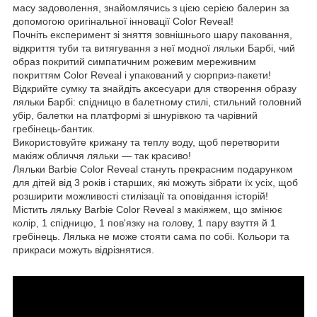
масу задоволення, знайомлячись з цією серією балерин за
допомогою оригінальної інновації Color Reveal!
Почніть експеримент зі зняття зовнішнього шару паковання,
відкриття туби та витягування з неї модної ляльки Барбі, чий
образ покритий симпатичним рожевим мереживним
покриттям Color Reveal і упакований у сюрприз-пакети!
Відкрийте сумку та знайдіть аксесуари для створення образу
ляльки Барбі: спідницю в балетному стилі, стильний головний
убір, балетки на платформі зі шнурівкою та чарівний
гребінець-бантик.
Використовуйте крижану та теплу воду, щоб перетворити
макіяж обличчя ляльки — так красиво!
Ляльки Barbie Color Reveal стануть прекрасним подарунком
для дітей від 3 років і старших, які можуть зібрати їх усіх, щоб
розширити можливості стилізації та оповідання історій!
Містить ляльку Barbie Color Reveal з макіяжем, що змінює
колір, 1 спідницю, 1 пов'язку на голову, 1 пару взуття й 1
гребінець. Лялька не може стояти сама по собі. Кольори та
прикраси можуть відрізнятися.