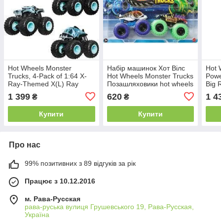
Hot Wheels Monster
Набір машинок Хот Вілс
Hot 
Trucks, 4-Pack of 1:64 X-
Hot Wheels Monster Trucks
Powe
Ray-Themed X(L) Ray
Позашляховики hot wheels
Big 
набір Позашляховик джип
JCC78 Piran-Ahhhh vs
1 399
620
1 4
₴
₴
JGD67
FYJ64/
Купити
Купити
Про нас
99% позитивних з 89 відгуків за рік
Працює з 10.12.2016
м. Рава-Русская
рава-руська вулиця Грушевського 19, Рава-Русская,
Україна