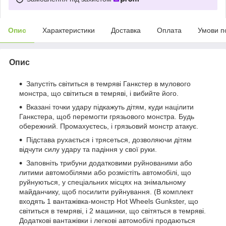
Опис
Характеристики
Доставка
Оплата
Умови п
Опис
Запустіть світиться в темряві Ганкстер в мулового
монстра, що світиться в темряві, і вибийте його.
Вказані точки удару підкажуть дітям, куди націлити
Ганкстера, щоб перемогти грязьового монстра. Будь
обережний. Промахуєтесь, і грязьовий монстр атакує.
Підстава рухається і трясеться, дозволяючи дітям
відчути силу удару та падіння у свої руки.
Заповніть трибуни додатковими руйнованими або
литими автомобілями або розмістіть автомобілі, що
руйнуються, у спеціальних місцях на знімальному
майданчику, щоб посилити руйнування. (В комплект
входять 1 вантажівка-монстр Hot Wheels Gunkster, що
світиться в темряві, і 2 машинки, що світяться в темряві.
Додаткові вантажівки і легкові автомобілі продаються