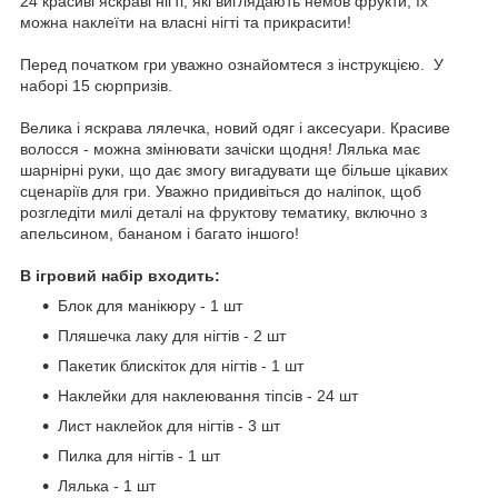
24 красиві яскраві нігті, які виглядають немов фрукти, їх
можна наклеїти на власні нігті та прикрасити!
Перед початком гри уважно ознайомтеся з інструкцією. У
наборі 15 сюрпризів.
Велика і яскрава лялечка, новий одяг і аксесуари. Красиве
волосся - можна змінювати зачіски щодня! Лялька має
шарнірні руки, що дає змогу вигадувати ще більше цікавих
сценаріїв для гри. Уважно придивіться до наліпок, щоб
розгледіти милі деталі на фруктову тематику, включно з
апельсином, бананом і багато іншого!
В ігровий набір входить:
Блок для манікюру - 1 шт
Пляшечка лаку для нігтів - 2 шт
Пакетик блискіток для нігтів - 1 шт
Наклейки для наклеювання тіпсів - 24 шт
Лист наклейок для нігтів - 3 шт
Пилка для нігтів - 1 шт
Лялька - 1 шт