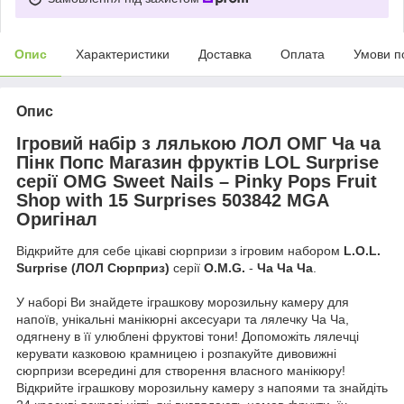
Опис
Характеристики
Доставка
Оплата
Умови п
Опис
Ігровий набір з лялькою ЛОЛ ОМГ Ча ча
Пінк Попс Магазин фруктів LOL Surprise
серії OMG Sweet Nails – Pinky Pops Fruit
Shop with 15 Surprises 503842 MGA
Оригінал
Відкрийте для себе цікаві сюрпризи з ігровим набором
L.O.L.
Surprise (ЛОЛ Сюрприз)
серії
O.M.G.
-
Ча Ча Ча
.
У наборі Ви знайдете іграшкову морозильну камеру для
напоїв, унікальні манікюрні аксесуари та лялечку Ча Ча,
одягнену в її улюблені фруктові тони! Допоможіть лялечці
керувати казковою крамницею і розпакуйте дивовижні
сюрпризи всередині для створення власного манікюру!
Відкрийте іграшкову морозильну камеру з напоями та знайдіть