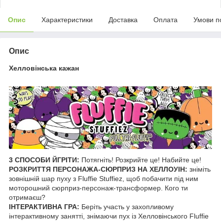
Опис
Характеристики
Доставка
Оплата
Умови п
Опис
Хелловінська кажан
3 СПОСОБИ ЙГРІТИ:
Потягніть! Розкрийте це! Набийте це!
РОЗКРИТТЯ ПЕРСОНАЖА-СЮРПРИЗ НА ХЕЛЛОУІН:
зніміть
зовнішній шар пуху з Fluffie Stuffiez, щоб побачити під ним
моторошний сюрприз-персонаж-трансформер. Кого ти
отримаєш?
ІНТЕРАКТИВНА ГРА:
Беріть участь у захопливому
інтерактивному занятті, знімаючи пух із Хелловінського Fluffie