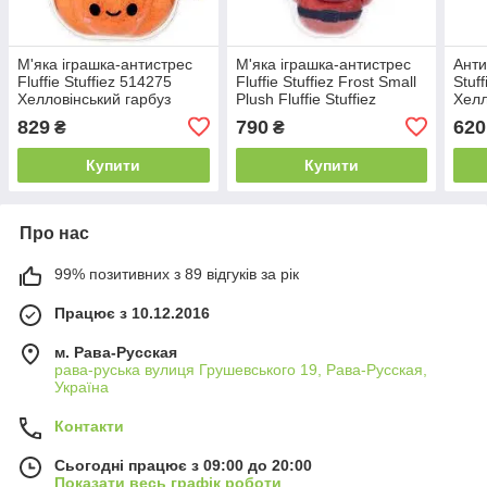
М'яка іграшка-антистрес
М'яка іграшка-антистрес
Анти
Fluffie Stuffiez 514275
Fluffie Stuffiez Frost Small
Stuf
Хелловінський гарбуз
Plush Fluffie Stuffiez
Хелл
Halloween Pumpkin
новорічний Санта 517283
Pum
829
790
620
₴
₴
594475
Купити
Купити
Про нас
99% позитивних з 89 відгуків за рік
Працює з 10.12.2016
м. Рава-Русская
рава-руська вулиця Грушевського 19, Рава-Русская,
Україна
Контакти
Сьогодні працює з 09:00 до 20:00
Показати весь графік роботи