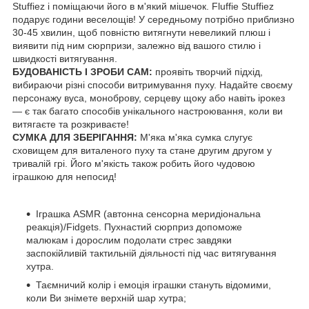
Stuffiez і поміщаючи його в м'який мішечок. Fluffie Stuffiez
подарує години веселощів! У середньому потрібно приблизно
30-45 хвилин, щоб повністю витягнути невеликий плюш і
виявити під ним сюрпризи, залежно від вашого стилю і
швидкості витягування.
БУДОВАНІСТЬ І ЗРОБИ САМ:
проявіть творчий підхід,
вибираючи різні способи витримування пуху. Надайте своєму
персонажу вуса, моноброву, серцеву щоку або навіть ірокез
— є так багато способів унікального настроювання, коли ви
витягаєте та розкриваєте!
СУМКА ДЛЯ ЗБЕРІГАННЯ:
М'яка м'яка сумка слугує
сховищем для виталеного пуху та стане другим другом у
тривалій грі. Його м'якість також робить його чудовою
іграшкою для непосид!
Іграшка ASMR (автонна сенсорна меридіональна
реакція)/Fidgets. Пухнастий сюрприз допоможе
малюкам і дорослим подолати стрес завдяки
заспокійливій тактильній діяльності під час витягування
хутра.
Таємничий колір і емоція іграшки стануть відомими,
коли Ви знімете верхній шар хутра;