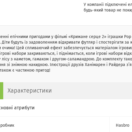
У компанії підключені е
будь-який товар не поки
енні епічними пригодами у фільмі «Крижане серце 2» іграшки Po
. Діти будуть із задоволенням відкривати футляр і спостерігати з
и очима! Цей спливаючий ефект забезпечується матеріалом ігрових
ігрові набори закриваються, і піднімається, коли ігрові набори ві
 лісу з наметом, гамаком і другом-саламандрою. До комплекту тако
ня зі знімною накидкою. Ілюстрації друзів Ханімарен і Райдера з’
також є частиною пригод!
Характеристики
сновні атрибути
робник
Hasbro