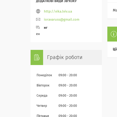
Ма
http://vika.lviv.ua
ioravaruss@gmail.com
нг
ен
Ці
Графік роботи
Понеділок
09:00
20:00
Вівторок
09:00
20:00
Середа
09:00
20:00
Четвер
09:00
20:00
Пʼятниця
09:00
20:00