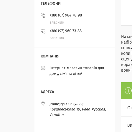
+380 (67) 984-78-98
власник
+380 (97) 960-73-88
Натхн
власник
набір
їхнім
коли 
сцену
вбран
інтернет-магазин товарів для
вони 
дому, сім'ї та дітей
рава-руська вулиця
О
Грушевського 19, Рава-Русская,
Україна
Ви