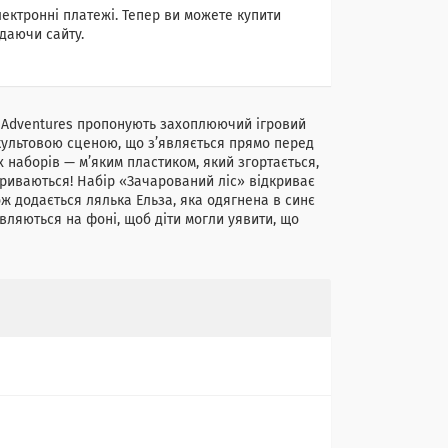
лектронні платежі. Тепер ви можете купити
даючи сайту.
p Adventures пропонують захоплюючий ігровий
а культовою сценою, що з’являється прямо перед
 наборів — м’яким пластиком, який згортається,
дкриваються! Набір «Зачарований ліс» відкриває
ж додається лялька Ельза, яка одягнена в синє
являються на фоні, щоб діти могли уявити, що