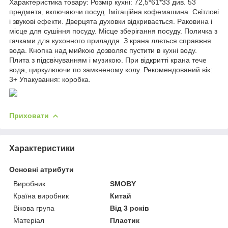
Характеристика товару: Розмір кухні: 72,5*61*33 див. 53
предмета, включаючи посуд. Імітаційна кофемашина. Світлові
і звукові ефекти. Дверцята духовки відкривається. Раковина і
місце для сушіння посуду. Місце зберігання посуду. Поличка з
гачками для кухонного приладдя. З крана ллється справжня
вода. Кнопка над мийкою дозволяє пустити в кухні воду.
Плита з підсвічуванням і музикою. При відкритті крана тече
вода, циркулюючи по замкненому колу. Рекомендований вік:
3+ Упакування: коробка.
Приховати
Характеристики
Основні атрибути
Виробник
SMOBY
Країна виробник
Китай
Вікова група
Від 3 років
Матеріал
Пластик