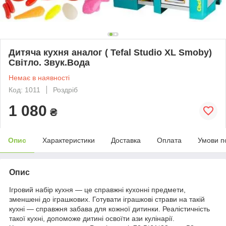
Дитяча кухня аналог ( Tefal Studio XL Smoby)
Світло. Звук.Вода
Немає в наявності
Код: 1011
Роздріб
1 080
₴
Опис
Характеристики
Доставка
Оплата
Умови п
Опис
Ігровий набір кухня — це справжні кухонні предмети,
зменшені до іграшкових. Готувати іграшкові страви на такій
кухні — справжня забава для кожної дитинки. Реалістичність
такої кухні, допоможе дитині освоїти ази кулінарії.